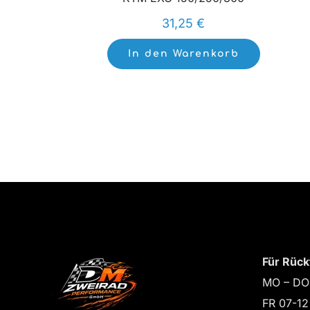
31,25
€
In den Warenkorb
Für Rück
MO – DO
FR 07-12