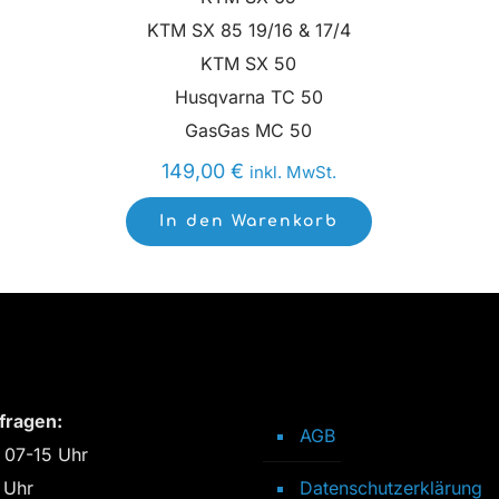
KTM SX 85 19/16 & 17/4
KTM SX 50
Husqvarna TC 50
GasGas MC 50
149,00
€
inkl. MwSt.
In den Warenkorb
fragen:
AGB
 07-15 Uhr
 Uhr
Datenschutzerklärung