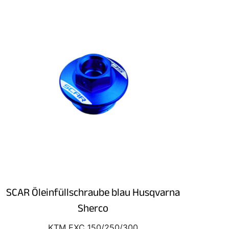
SCAR Öleinfüllschraube blau Husqvarna
Sherco
KTM EXC 150/250/300