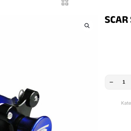
SCAR 
SCAR
Starthilfekit
KTM
Kate
SX65
-
blau