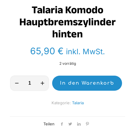
Talaria Komodo
Hauptbremszylinder
hinten
65,90
€
inkl. MwSt.
2 vorrätig
Talaria
In den Warenkorb
Komodo
Hauptbremszylinder
hinten
Menge
Kategorie:
Talaria
Teilen