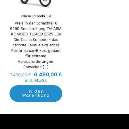
Talaria Komodo L3e
Preis in der Schachtel €
6290 Beschreibung TALARIA
KOMODO TL6000 2025 L3e
Die Talaria Komodo – das
nächste Level elektrischer
Performance-Bikes, gebaut
für extreme
Herausforderungen.
Entwickelt
[…]
Ursprünglicher
Aktueller
6.490,00
€
7.490,00
€
Preis
Preis
inkl. MwSt.
war:
ist:
7.490,00 €
6.490,00 €.
In den
Warenkorb