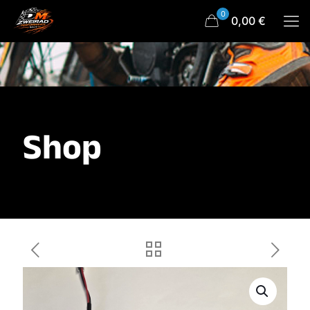
0
0,00 €
Shop