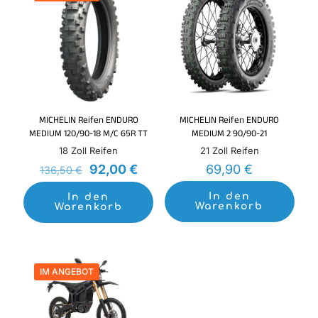
MICHELIN Reifen ENDURO
MICHELIN Reifen ENDURO
MEDIUM 120/90-18 M/C 65R TT
MEDIUM 2 90/90-21
18 Zoll Reifen
21 Zoll Reifen
Ursprünglicher
Aktueller
92,00
€
69,90
€
136,50
€
Preis
Preis
war:
ist:
In den
In den
Warenkorb
Warenkorb
136,50 €
92,00 €.
IM ANGEBOT