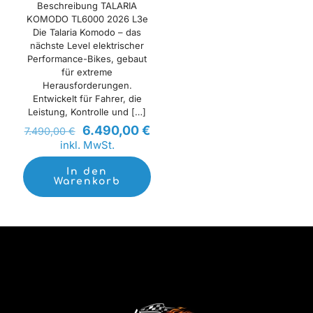
Beschreibung TALARIA
KOMODO TL6000 2026 L3e
Die Talaria Komodo – das
nächste Level elektrischer
Performance-Bikes, gebaut
für extreme
Herausforderungen.
Entwickelt für Fahrer, die
Leistung, Kontrolle und
[…]
Ursprünglicher
Aktueller
6.490,00
€
7.490,00
€
Preis
Preis
inkl. MwSt.
war:
ist:
7.490,00 €
6.490,00 €.
In den
Warenkorb