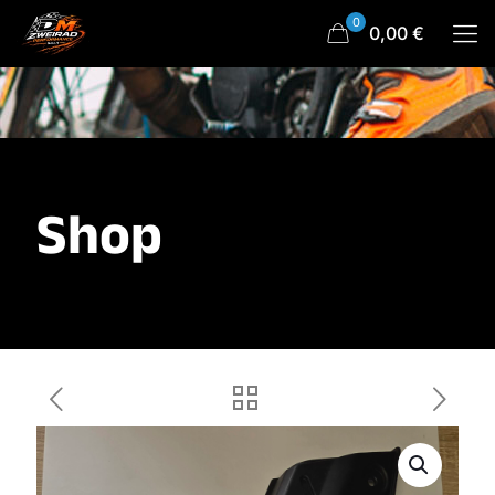
0
0,00 €
Shop