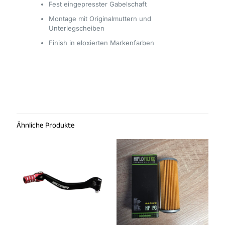
Fest eingepresster Gabelschaft
Montage mit Originalmuttern und
Unterlegscheiben
Finish in eloxierten Markenfarben
Rezensionen
Es gibt noch keine Rezensionen.
Schreibe die erste Rezension für
„XTRIG ROCS Tech Gabelbrücke“
Ähnliche Produkte
Du musst
angemeldet
sein, um eine Rezension
veröffentlichen zu können.