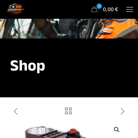
0
0,00 €
Shop