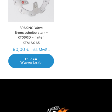
BRAKING Wave
Bremsscheibe starr –
KT06RID – hinten
KTM SX 65
90,00
€
inkl. MwSt.
In den
Warenkorb