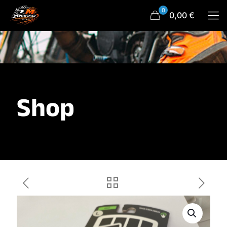
0
0,00 €
Shop