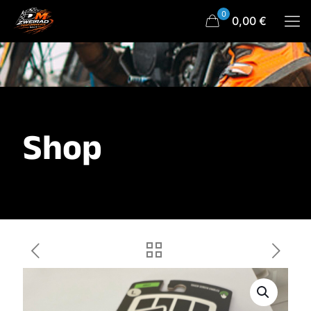
0
0,00 €
Shop