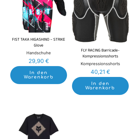
FIST TAKA HIGASHINO – STRIKE
Glove
FLY RACING Barricade-
Handschuhe
Kompressionsshorts
29,90
€
Kompressionsshorts
40,21
€
In den
Warenkorb
In den
Warenkorb