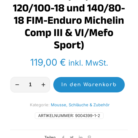
120/100-18 und 140/80-
18 FIM-Enduro Michelin
Comp III & VI/Mefo
Sport)
119,00
€
inkl. MwSt.
MEFO
In den Warenkorb
Mousse/Schaumstoff
MOM
18-
1
Kategorie:
Mousse, Schläuche & Zubehör
(120/90-
18
ARTIKELNUMMER:
9004399-1-2
120/100-
18
und
Teilen
140/80-