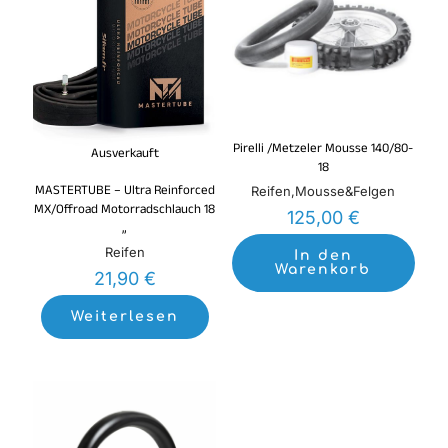
Du musst
angemeldet
sein, um eine Rezension
veröffentlichen zu können.
Pirelli /Metzeler Mousse 140/80-
Ausverkauft
18
MASTERTUBE – Ultra Reinforced
Reifen,Mousse&Felgen
MX/Offroad Motorradschlauch 18
125,00
€
„
Reifen
In den
Warenkorb
21,90
€
Weiterlesen