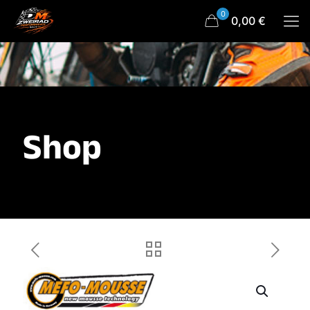
0
0,00 €
Shop