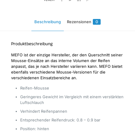
18
FIM-
Enduro
Beschreibung
Rezensionen
0
Michelin
Comp
III
&
Produktbeschreibung
VI/Mefo
Sport)
MEFO ist der einzige Hersteller, der den Querschnitt seiner
Menge
Mousse-Einsätze an das interne Volumen der Reifen
anpasst, das je nach Hersteller variieren kann. MEFO bietet
ebenfalls verschiedene Mousse-Versionen für die
verschiedenen Einsatzbereiche an.
Reifen-Mousse
Geringeres Gewicht im Vergleich mit einem verstärkten
Luftschlauch
Verhindert Reifenpannen
Entsprechender Reifendruck: 0.8 – 0.9 bar
Position: hinten