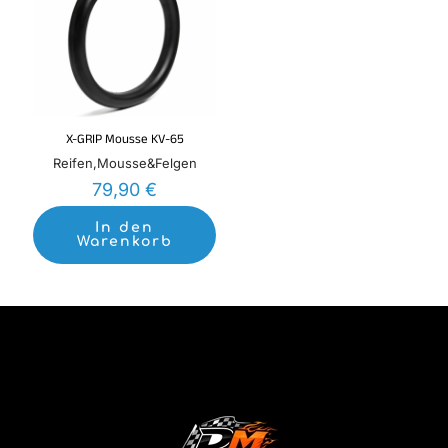
X-GRIP Mousse KV-65
Reifen,Mousse&Felgen
79,90
€
In den
Warenkorb