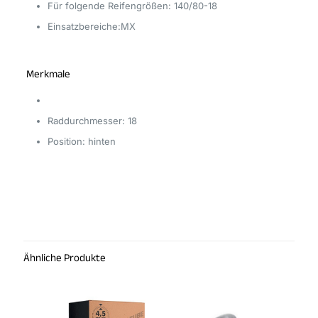
Für folgende Reifengrößen: 140/80-18
Einsatzbereiche:MX
Merkmale
Raddurchmesser: 18
Position: hinten
Rezensionen
Es gibt noch keine Rezensionen.
Schreibe die erste Rezension für
„MEFO Mousse/Schaumstoff MOM
Ähnliche Produkte
18-1 (120/90-18 120/100-18 und
140/80-18 FIM-Enduro Michelin Comp
III & VI/Mefo Sport)“