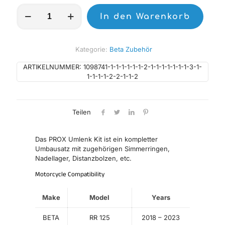
PROX
In den Warenkorb
Umlenk
Kit
Beta
Menge
Kategorie:
Beta Zubehör
ARTIKELNUMMER:
1098741-1-1-1-1-1-1-2-1-1-1-1-1-1-1-3-1-
1-1-1-1-2-2-1-1-2
Teilen
Das PROX Umlenk Kit ist ein kompletter
Umbausatz mit zugehörigen Simmerringen,
Nadellager, Distanzbolzen, etc.
Motorcycle Compatibility
Make
Model
Years
BETA
RR 125
2018 – 2023