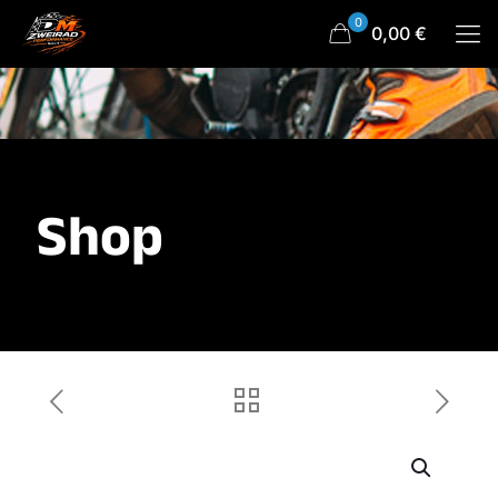
0
0,00 €
Shop