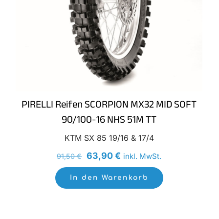
PIRELLI Reifen SCORPION MX32 MID SOFT
90/100-16 NHS 51M TT
KTM SX 85 19/16 & 17/4
Ursprünglicher
Aktueller
63,90
€
inkl. MwSt.
91,50
€
Preis
Preis
In den Warenkorb
war:
ist:
91,50 €
63,90 €.