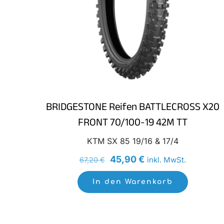
BRIDGESTONE Reifen BATTLECROSS X20
FRONT 70/100-19 42M TT
KTM SX 85 19/16 & 17/4
Ursprünglicher
Aktueller
45,90
€
inkl. MwSt.
67,20
€
Preis
Preis
In den Warenkorb
war:
ist:
67,20 €
45,90 €.