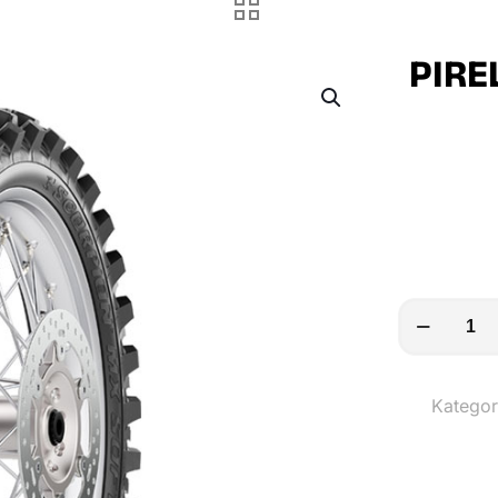
PIRE
PIRELLI
Reifen
SCORPION
Kategor
MX
SOFT
120/90-