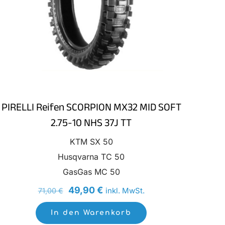
PIRELLI Reifen SCORPION MX32 MID SOFT
2.75-10 NHS 37J TT
KTM SX 50
Husqvarna TC 50
GasGas MC 50
Ursprünglicher
Aktueller
49,90
€
inkl. MwSt.
71,00
€
Preis
Preis
In den Warenkorb
war:
ist: