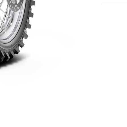
18
Menge